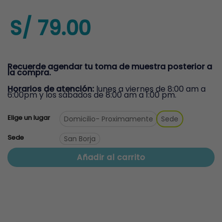
S/
79.00
Recuerde agendar tu toma de muestra posterior a
la compra.
Horarios de atención:
lunes a viernes de 8:00 am a
6:00pm y los sábados de 8:00 am a 1:00 pm.
Elige un lugar
Domicilio
- Proximamente
Sede
Sede
San Borja
Añadir al carrito