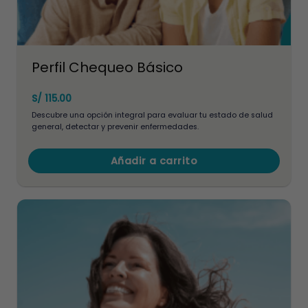
Perfil Chequeo Básico
S/
115.00
Descubre una opción integral para evaluar tu estado de salud
general, detectar y prevenir enfermedades.
Añadir a carrito
Este
producto
tiene
múltiples
variantes.
Las
opciones
se
pueden