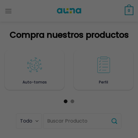
Saltar
al
0
contenido
Compra nuestros productos
Auto-tomas
Perfil
Buscar
por: