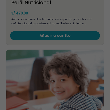
Perfil Nutricional
S/
470.00
Ante condiciones de alimentación se puede presentar una
deficiencia del organismo al no recibe los suficientes
nutrientes para todos los procesos fisiológicos que sostienen
la salud y la vida. Cuando existe una deficiencia, los órganos y
Añadir a carrito
tejidos desarrollan problemas que, con el tiempo, pueden ser
graves.
Este
producto
tiene
múltiples
variantes.
Las
opciones
se
pueden
elegir
en
la
página
de