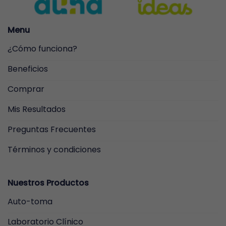
se
pueden
elegir
Menu
en
la
¿Cómo funciona?
página
de
Beneficios
producto
Comprar
Mis Resultados
Preguntas Frecuentes
Términos y condiciones
Nuestros Productos
Auto-toma
Laboratorio Clínico