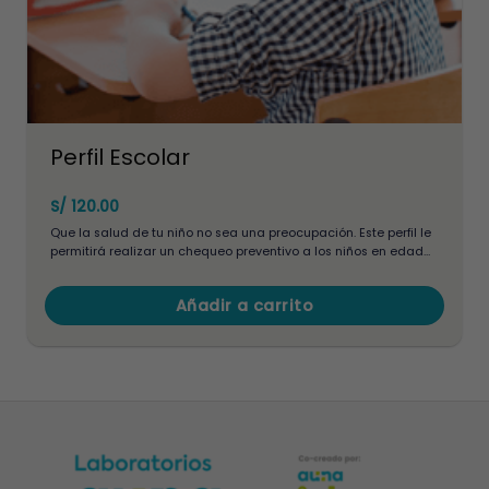
producto
Perfil Escolar
S/
120.00
Que la salud de tu niño no sea una preocupación. Este perfil le
permitirá realizar un chequeo preventivo a los niños en edad
escolar, permite conocer su grupo sanguíneo, realizar
seguimiento y/o descarte alteraciones a nivel hemoglobina,
Añadir a carrito
urinario , descarte presencia de parásitos.
Este
producto
tiene
múltiples
variantes.
Las
opciones