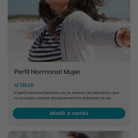
elegir
en
la
página
de
producto
Perfil Hormonal Mujer
S/
125.00
El perfil hormonal femenino es un examen de laboratorio que
se usa para conocer principalmente la actividad de los
ovarios y muestra el estado hormonal.
Añadir a carrito
Este
producto
tiene