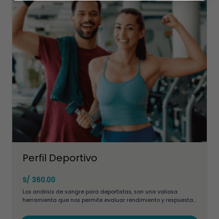
Las
opciones
se
pueden
elegir
en
la
página
de
producto
Perfil Deportivo
S/
360.00
Los análisis de sangre para deportistas, son una valiosa
herramienta que nos permite evaluar rendimiento y respuesta
de nuestro organismo a un plan específico de ejercicios, o si
está preparado para iniciar una nueva experiencia deportiva