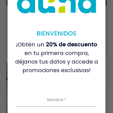
Perfil Chequeo ETS
S/
283.00
Este perfil de ETS es una serología que detecta la presencia de
BIENVENIDOS
anticuerpos frente a los microorganismos que causan las
enfermedades de transmisión sexual más frecuentes.
¡Obtén un
20% de descuento
Añadir a carrito
en tu primera compra,
Este
producto
déjanos tus datos y accede a
tiene
promociones exclusivas!
múltiples
variantes.
Las
opciones
se
pueden
Nombre
*
elegir
en