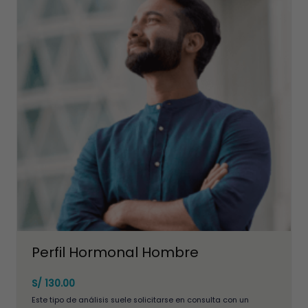
múltiples
variantes.
Las
opciones
se
pueden
elegir
en
la
página
de
producto
Perfil Hormonal Hombre
S/
130.00
Este tipo de análisis suele solicitarse en consulta con un