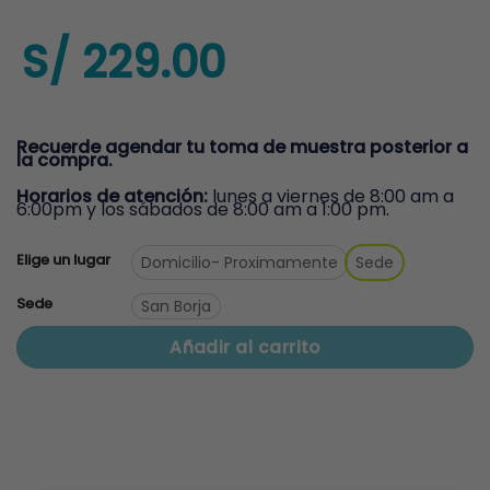
S/
229.00
Recuerde agendar tu toma de muestra posterior a
la compra.
Horarios de atención:
lunes a viernes de 8:00 am a
6:00pm y los sábados de 8:00 am a 1:00 pm.
Elige un lugar
Domicilio
- Proximamente
Sede
Sede
San Borja
Añadir al carrito