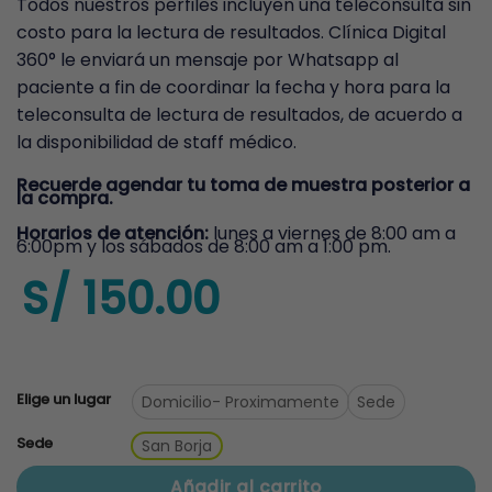
Todos nuestros perfiles incluyen una teleconsulta sin
costo para la lectura de resultados. Clínica Digital
360° le enviará un mensaje por Whatsapp al
paciente a fin de coordinar la fecha y hora para la
teleconsulta de lectura de resultados, de acuerdo a
la disponibilidad de staff médico.
Recuerde agendar tu toma de muestra posterior a
la compra.
Horarios de atención:
lunes a viernes de 8:00 am a
6:00pm y los sábados de 8:00 am a 1:00 pm.
S/
150.00
Elige un lugar
Domicilio
- Proximamente
Sede
Sede
San Borja
Añadir al carrito