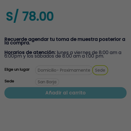
S/
78.00
Recuerde agendar tu toma de muestra posterior a
la compra.
Horarios de atención:
lunes a viernes de 8:00 am a
6:00pm y los sábados de 8:00 am a 1:00 pm.
Elige un lugar
Domicilio
- Proximamente
Sede
Sede
San Borja
Añadir al carrito