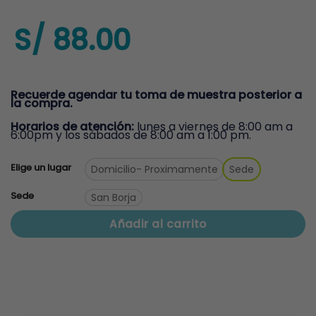
S/
88.00
Recuerde agendar tu toma de muestra posterior a
la compra.
Horarios de atención:
lunes a viernes de 8:00 am a
6:00pm y los sábados de 8:00 am a 1:00 pm.
Elige un lugar
Domicilio
- Proximamente
Sede
Sede
San Borja
Añadir al carrito