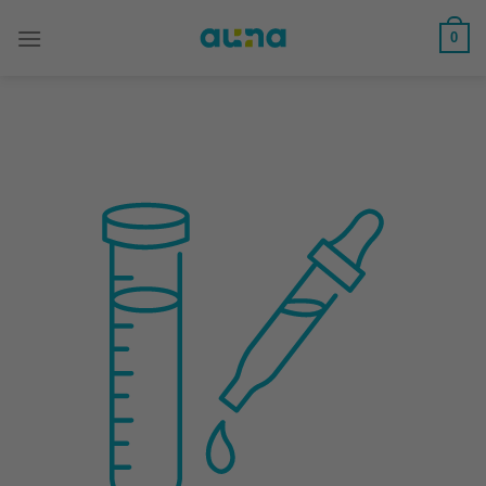
Saltar
al
0
contenido