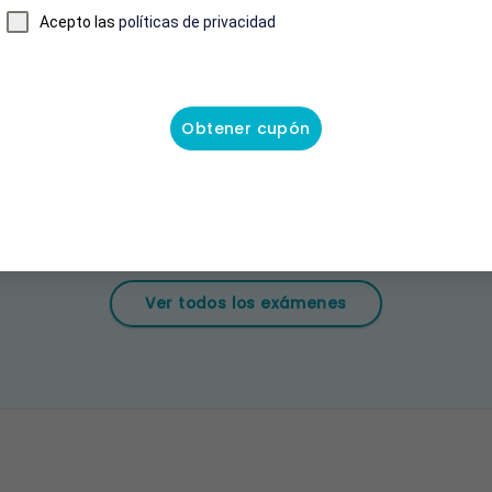
Acepto las
políticas de privacidad
Obtener cupón
Auto-toma
Perfiles
Examene
Ver todos los exámenes