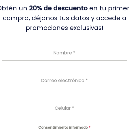
Obtén un
20% de descuento
en tu prime
7, San Borja - Lima.
compra, déjanos tus datos y accede a
promociones exclusivas!
 - Sábado 8 am a 1 pm
Nombre
*
Correo electrónico
*
Celular
*
También puedes estar buscando
Consentimiento informado
*