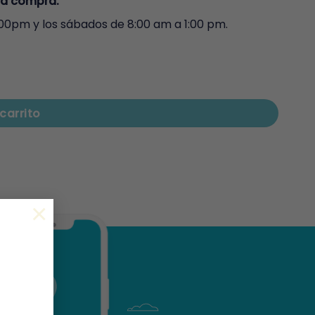
la compra.
:00pm y los sábados de 8:00 am a 1:00 pm.
carrito
×