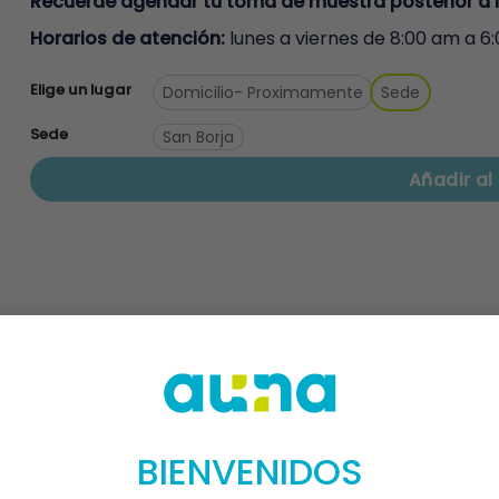
Recuerde agendar tu toma de muestra posterior a 
Horarios de atención:
lunes a viernes de 8:00 am a 6
Elige un lugar
Domicilio
- Proximamente
Sede
Sede
San Borja
Añadir al 
ncipal de
BIENVENIDOS