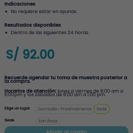
Indicaciones
No requiere estar en ayunas.
Resultados disponibles
Dentro de las siguientes 24 horas.
S/
92.00
Recuerde agendar tu toma de muestra posterior a
la compra.
Horarios de atención:
lunes a viernes de 8:00 am a
6:00pm y los sábados de 8:00 am a 1:00 pm.
Elige un lugar
Domicilio
- Proximamente
Sede
Sede
San Borja
Añadir al carrito