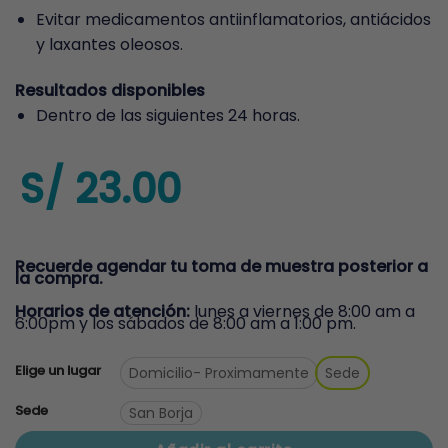
Evitar medicamentos antiinflamatorios, antiácidos
y laxantes oleosos.
Resultados disponibles
Dentro de las siguientes 24 horas.
S/
23.00
Recuerde agendar tu toma de muestra posterior a
la compra.
Horarios de atención:
lunes a viernes de 8:00 am a
6:00pm y los sábados de 8:00 am a 1:00 pm.
Elige un lugar
Domicilio
- Proximamente
Sede
Sede
San Borja