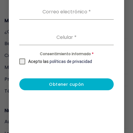
se
Correo electrónico
*
pueden
elegir
Menu
en
la
¿Cómo funciona?
página
Celular
*
de
Beneficios
producto
Consentimiento informado
*
Comprar
Acepto las
políticas de privacidad
Mis Resultados
Preguntas Frecuentes
Obtener cupón
Términos y condiciones
Nuestros Productos
Auto-toma