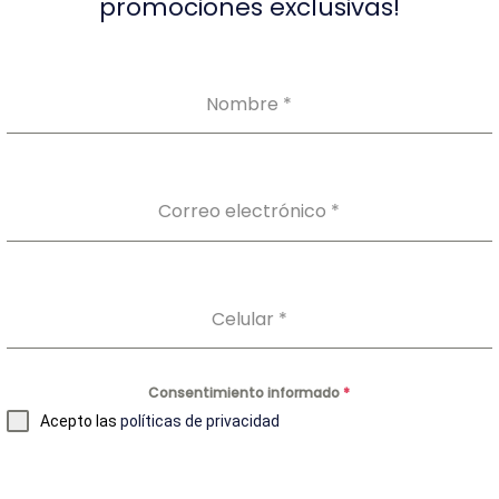
promociones exclusivas!
Nombre
*
Correo electrónico
*
Celular
*
Nuestros Productos
Consentimiento informado
*
Auto-toma
Acepto las
políticas de privacidad
Laboratorio Clínico
Perfil Preventivo