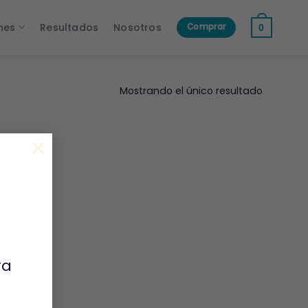
nes
Resultados
Nosotros
Comprar
0
Mostrando el único resultado
×
ra