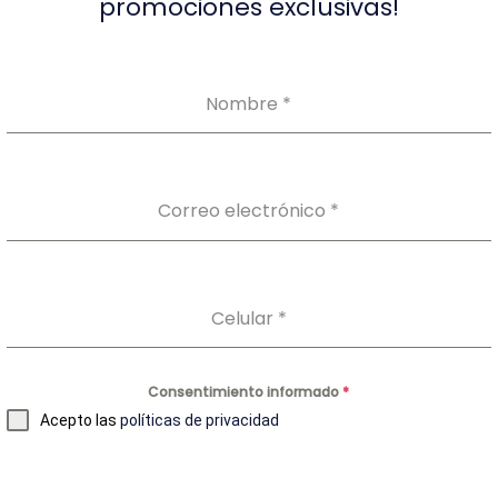
promociones exclusivas!
Nombre
*
Correo electrónico
*
Celular
*
Nuestros Productos
Consentimiento informado
*
Auto-toma
Acepto las
políticas de privacidad
Laboratorio Clínico
Perfil Preventivo