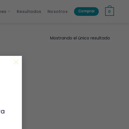
nes
Resultados
Nosotros
Comprar
0
Mostrando el único resultado
×
ra