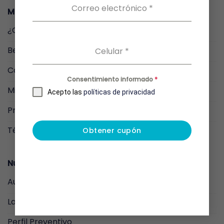
elegir
Correo electrónico
*
Menu
en
la
¿Cómo funciona?
página
de
Beneficios
Celular
*
producto
Comprar
Consentimiento informado
*
Mis Resultados
Acepto las
políticas de privacidad
Preguntas Frecuentes
Términos y condiciones
Obtener cupón
Nuestros Productos
Auto-toma
Laboratorio Clínico
Perfil Preventivo