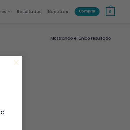
nes
Resultados
Nosotros
Comprar
0
Mostrando el único resultado
×
ra