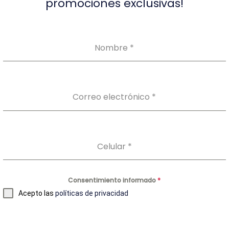
promociones exclusivas!
Nombre
*
Correo electrónico
*
Celular
*
Nuestros Productos
Consentimiento informado
*
Auto-toma
Acepto las
políticas de privacidad
Laboratorio Clínico
Perfil Preventivo