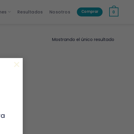
nes
Resultados
Nosotros
Comprar
0
Mostrando el único resultado
×
ra