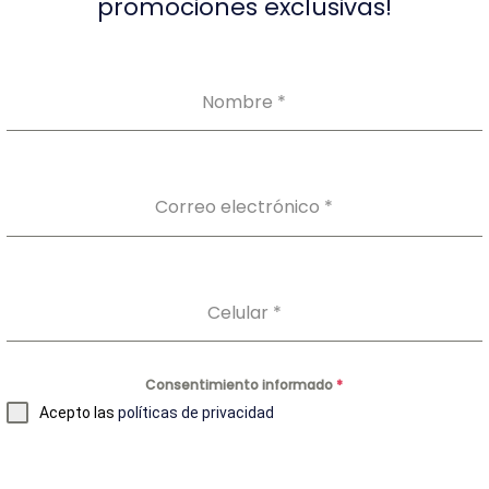
promociones exclusivas!
Nombre
*
Correo electrónico
*
Celular
*
Nuestros Productos
Consentimiento informado
*
Auto-toma
Acepto las
políticas de privacidad
Laboratorio Clínico
Perfil Preventivo