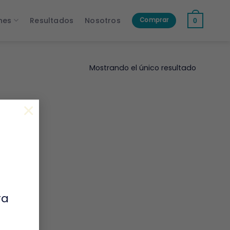
nes
Resultados
Nosotros
Comprar
0
Mostrando el único resultado
×
ra