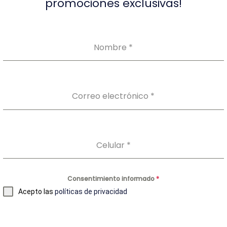
promociones exclusivas!
Nombre
*
Correo electrónico
*
Celular
*
Nuestros Productos
Consentimiento informado
*
Auto-toma
Acepto las
políticas de privacidad
Laboratorio Clínico
Perfil Preventivo