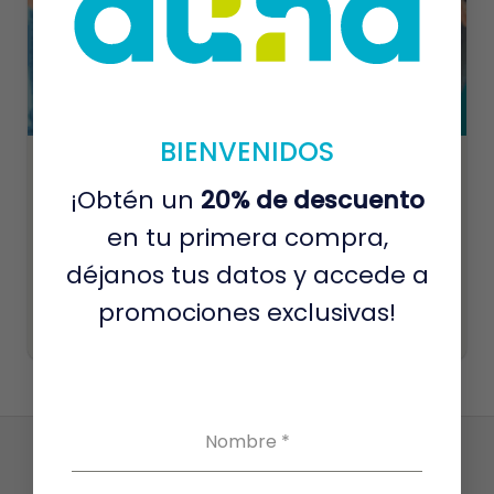
BIENVENIDOS
Perfil Chequeo Básico
¡Obtén un
20% de descuento
S/
115.00
en tu primera compra,
Descubre una opción integral para evaluar tu estado de salud
general, detectar y prevenir enfermedades.
déjanos tus datos y accede a
promociones exclusivas!
Añadir a carrito
Este
producto
tiene
múltiples
Nombre
*
variantes.
Las
opciones