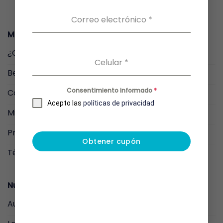
se
Correo electrónico
*
pueden
elegir
Menu
en
la
¿Cómo funciona?
página
Celular
*
de
Beneficios
producto
Consentimiento informado
*
Comprar
Acepto las
políticas de privacidad
Mis Resultados
Preguntas Frecuentes
Obtener cupón
Términos y condiciones
Nuestros Productos
Auto-toma